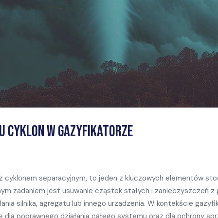
pu cyklon w gazyfikatorze
nież cyklonem separacyjnym, to jeden z kluczowych elementów 
wnym zadaniem jest usuwanie cząstek stałych i zanieczyszczeń z
ania silnika, agregatu lub innego urządzenia. W kontekście gazyfik
e dla poprawnego działania całego systemu oraz dla ochrony spr