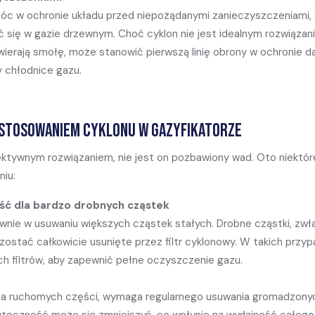
óc w ochronie układu przed niepożądanymi zanieczyszczeniami,
ć się w gazie drzewnym. Choć cyklon nie jest idealnym rozwiąza
wierają smołę, może stanowić pierwszą linię obrony w ochronie 
zy chłodnice gazu.
astosowaniem cyklonu w gazyfikatorze
ektywnym rozwiązaniem, nie jest on pozbawiony wad. Oto niektó
niu:
ść dla bardzo drobnych cząstek
wnie w usuwaniu większych cząstek stałych. Drobne cząstki, zwł
ostać całkowicie usunięte przez filtr cyklonowy. W takich przy
 filtrów, aby zapewnić pełne oczyszczenie gazu.
ada ruchomych części, wymaga regularnego usuwania gromadzony