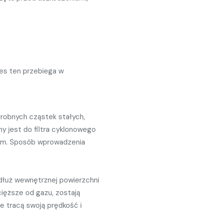
ces ten przebiega w
drobnych cząstek stałych,
y jest do filtra cyklonowego
tem. Sposób wprowadzenia
zdłuż wewnętrznej powierzchni
 cięższe od gazu, zostają
łe tracą swoją prędkość i