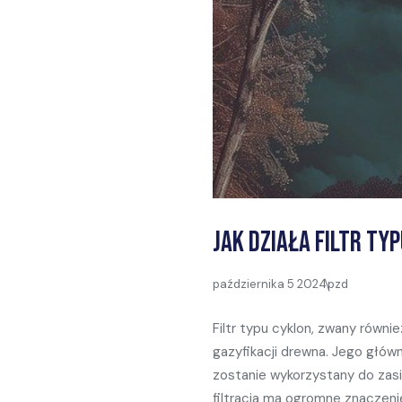
Jak działa filtr ty
października 5 2024
pzd
Filtr typu cyklon, zwany rów
gazyfikacji drewna. Jego głó
zostanie wykorzystany do zasil
filtracja ma ogromne znaczeni