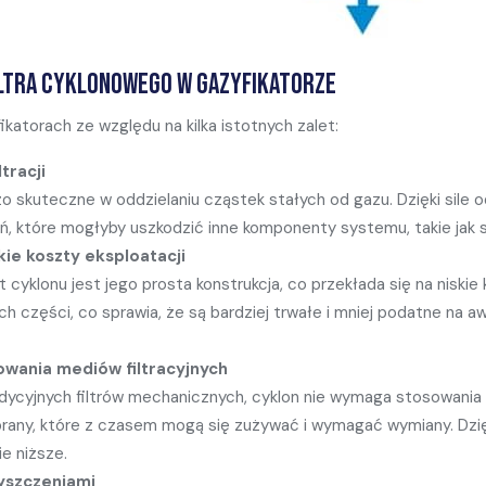
iltra cyklonowego w gazyfikatorze
katorach ze względu na kilka istotnych zalet:
tracji
dzo skuteczne w oddzielaniu cząstek stałych od gazu. Dzięki sile
 które mogłyby uszkodzić inne komponenty systemu, takie jak sil
kie koszty eksploatacji
 cyklonu jest jego prosta konstrukcja, co przekłada się na niskie k
ych części, co sprawia, że są bardziej trwałe i mniej podatne na 
owania mediów filtracyjnych
dycyjnych filtrów mechanicznych, cyklon nie wymaga stosowania m
mbrany, które z czasem mogą się zużywać i wymagać wymiany. Dzi
e niższe.
yszczeniami