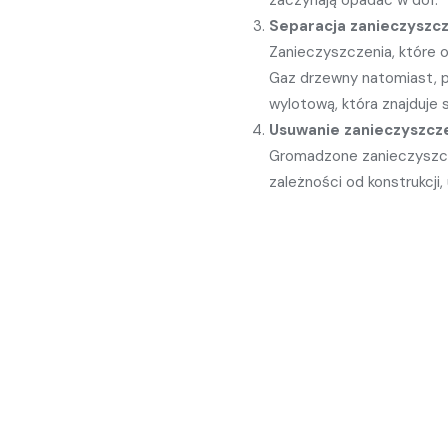
zaczynają opadać w dół.
Separacja zanieczyszc
Zanieczyszczenia, które od
Gaz drzewny natomiast, po
wylotową, która znajduje 
Usuwanie zanieczyszcz
Gromadzone zanieczyszcze
zależności od konstrukcj