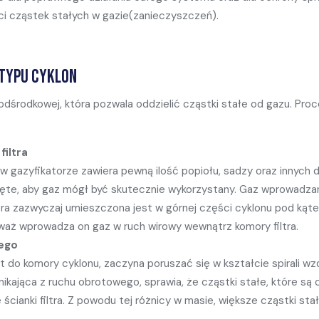
ci cząstek stałych w gazie(zanieczyszczeń).
 typu cyklon
 odśrodkowej, która pozwala oddzielić cząstki stałe od gazu. Pro
iltra
 gazyfikatorze zawiera pewną ilość popiołu, sadzy oraz innych 
ęte, aby gaz mógł być skutecznie wykorzystany. Gaz wprowadzan
óra zazwyczaj umieszczona jest w górnej części cyklonu pod ką
eważ wprowadza on gaz w ruch wirowy wewnątrz komory filtra.
ego
 do komory cyklonu, zaczyna poruszać się w kształcie spirali w
ynikająca z ruchu obrotowego, sprawia, że cząstki stałe, które są
cianki filtra. Z powodu tej różnicy w masie, większe cząstki sta