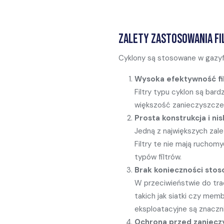
Zalety zastosowania f
Cyklony są stosowane w gazyfi
Wysoka efektywność fil
Filtry typu cyklon są bar
większość zanieczyszczeń,
Prosta konstrukcja i nis
Jedną z największych zalet
Filtry te nie mają ruchom
typów filtrów.
Brak konieczności stos
W przeciwieństwie do tra
takich jak siatki czy me
eksploatacyjne są znaczni
Ochrona przed
zaniecz